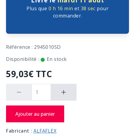
Livré le
mardi 11 août
Plus que
0 h
16 min
et
38 sec
pour
commander.
Référence : 29450105D
Disponibilité :
En stock
59,03€ TTC
Ajouter au panier
Fabricant :
ALFAFLEX