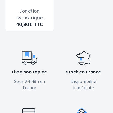
Jonction
symétrique
40,80€
TTC
guillemin avec
verrou en alu
ALFAFLEX
"GGAJM080" DN
80 - Mâle 80x90
m/m
Livraison rapide
Stock en France
Sous 24-48h en
Disponibilité
France
immédiate