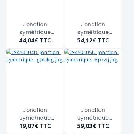
Jonction
Jonction
symétrique
symétrique
44,04€
TTC
54,12€
TTC
guillemin avec
guillemin avec
verrou en alu
verrou en alu
ALFAFLEX
ALFAFLEX
"GGAJM025" DN
"GGAJM030" DN
25 - Mâle 26x34
32 - Mâle 33x42
m/m
m/m
Jonction
Jonction
symétrique
symétrique
19,07€
TTC
59,03€
TTC
guillemin avec
guillemin avec
verrou en alu
verrou en alu