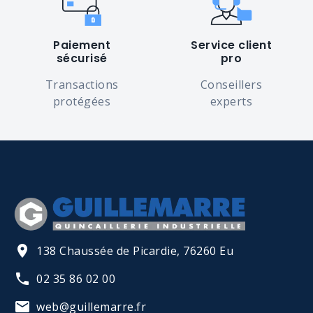
Paiement
Service client
sécurisé
pro
Transactions
Conseillers
protégées
experts
138 Chaussée de Picardie, 76260 Eu
02 35 86 02 00
web@guillemarre.fr