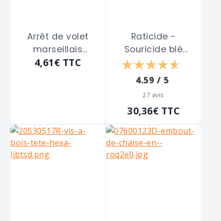
Arrêt de volet
Raticide -
marseillais
Souricide blé
4,61€
TTC
TORBEL à visser
entier gamme pro
noir de 110 m/m
RACAN "R8688" de
4.59 / 5
5 kg
27 avis
30,36€
TTC