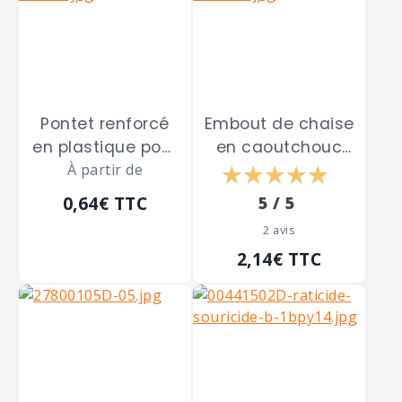
Pontet renforcé
Embout de chaise
en plastique pour
en caoutchouc
tole fibro grande
À partir de
rond entrant à
onde FAYNOT
cheville PRODIF
0,64€
TTC
5 / 5
"17751-040" de 177
SOMEC "E4231" de
2 avis
x 51 m/m
22,5 mm
2,14€
TTC