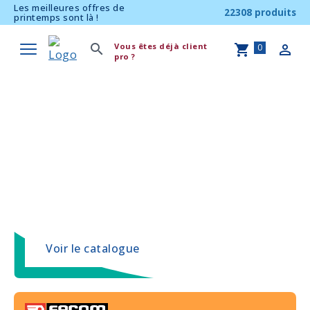
Les meilleures offres de
22308 produits
printemps sont là !
Vous êtes déjà client
0
pro ?
En vedette
Tout le catalogue pour l'entretien
des espaces verts ; tondeuses,
tronçonneuse, taille-haies...
Voir le catalogue