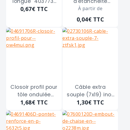
longue "403773"
d'étanchéité
0,67€
TTC
fil 3,5 de 150 m/m
feutre bitumée
À partir de
FAYNOT "200804-
0,04€
TTC
035" de 20 x 8 x 4
m/m
Closoir profil pour
Câble extra
tôle ondulée
souple (7x19) inox
1,68€
TTC
1,30€
TTC
petite onde 76 x
316 de 5 m/m
18 FAYNOT "7618-
045" de 11 x 76 x 18
m/m