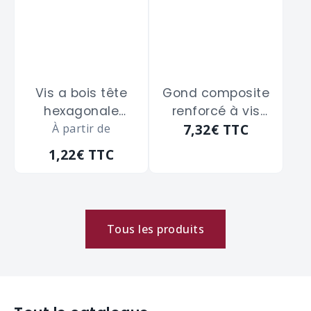
Vis a bois tête
Gond composite
hexagonale
renforcé à vis
7,32€
TTC
À partir de
ACTON
polygond noir
"07041008002" de
TORBEL "61PAZ66"
1,22€
TTC
10 x 80 inox A2
axe de 14 m/m
Tous les produits