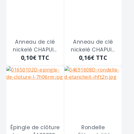
Anneau de clé
Anneau de clé
nickelé CHAPUIS
nickelé CHAPUIS
0,10€
TTC
0,16€
TTC
"1140/10N"
"1140/16N"
diamètre intérieur
diamètre intérieur
de 18m/m
de 30m/m
Épingle de clôture
Rondelle