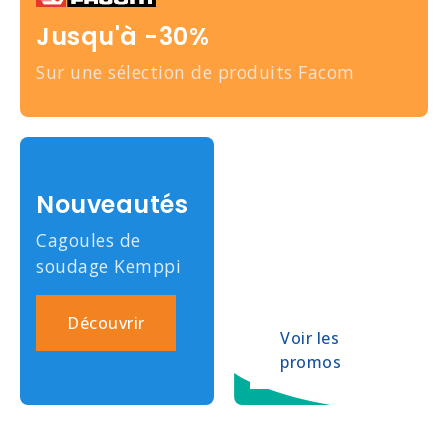
Jusqu'à -30%
Sur une sélection de produits Facom
Jusqu'à
-25%
Nouveautés
Sur les forets,
Cagoules de
lames et disques
soudage Kemppi
Milwaukee
Découvrir
Voir les
promos