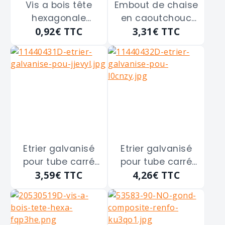
Vis a bois tête
Embout de chaise
hexagonale
en caoutchouc
0,92€
TTC
3,31€
TTC
ACTON
rond entrant à
"07041006002" de
cheville PRODIF
10 x 60 inox A2
SOMEC "E4244"
de 29 mm
Etrier galvanisé
Etrier galvanisé
pour tube carré
pour tube carré
3,59€
TTC
4,26€
TTC
de 100 m/m - M10
de 120 m/m - M10
"8383C 100"
"8383C 120"