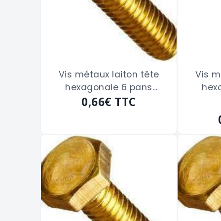
Vis métaux laiton tête
Vis m
hexagonale 6 pans
hex
filetage total de 3 x 10
0,66€
TTC
fileta
m/m