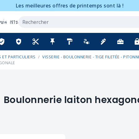
Les meilleures offres de printemps sont là !
uis 1872
ified_user
health_and_safety
content_cut
push_pin
format_paint
electrical_services
plumbing
home_repair_service
lo
 ET PARTICULIERS
VISSERIE - BOULONNERIE - TIGE FILETÉE - PITONN
AGONALE
Boulonnerie laiton hexagon