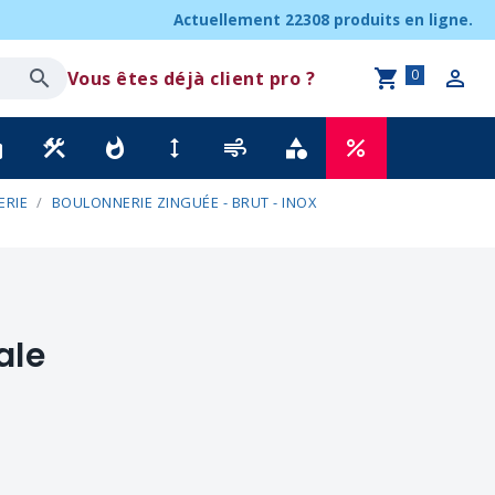
Actuellement
22308 produits
en ligne.
0
Vous êtes déjà client pro ?
ck
construction
whatshot
height
air
category
percent
ERIE
BOULONNERIE ZINGUÉE - BRUT - INOX
ale