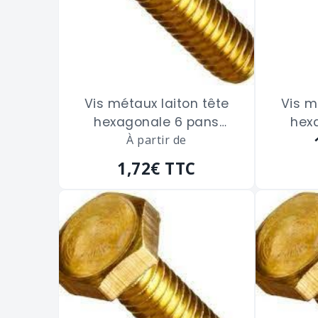
Vis métaux laiton tête
Vis m
hexagonale 6 pans
hex
filetage total de 5 x 40
À partir de
fileta
m/m
1,72€
TTC