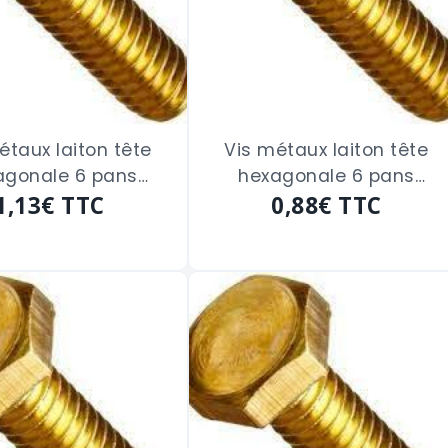
étaux laiton tête
Vis métaux laiton tête
agonale 6 pans
hexagonale 6 pans
ge total de 3 x 30
1,13€
TTC
filetage total de 4 x 16
0,88€
TTC
m/m
m/m