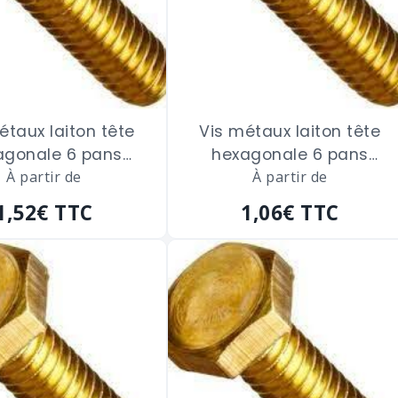
étaux laiton tête
Vis métaux laiton tête
agonale 6 pans
hexagonale 6 pans
ge total de 4 x 40
À partir de
filetage total de 5 x 20
À partir de
m/m
m/m
1,52€
TTC
1,06€
TTC