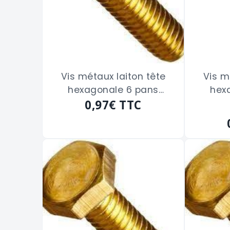
Vis métaux laiton tête
Vis m
hexagonale 6 pans
hex
filetage total de 4 x 20
0,97€
TTC
fileta
m/m