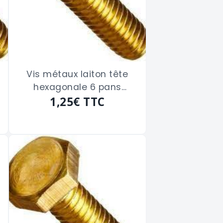
Vis métaux laiton tête
hexagonale 6 pans
filetage total de 4 x 30
1,25€
TTC
m/m