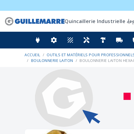
dep
Quincaillerie Industrielle
power
settings
texture
handyman
hardware
local_shipping
ver
ACCUEIL
OUTILS ET MATÉRIELS POUR PROFESSIONNELS
BOULONNERIE LAITON
BOULONNERIE LAITON HEX