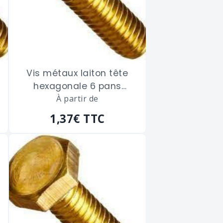
Vis métaux laiton tête
hexagonale 6 pans
filetage total de 5 x 30
À partir de
m/m
1,37€
TTC