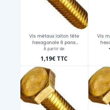
Vis métaux laiton tête
Vis m
hexagonale 6 pans
hex
filetage total de 5 x 25
À partir de
fileta
m/m
1,19€
TTC