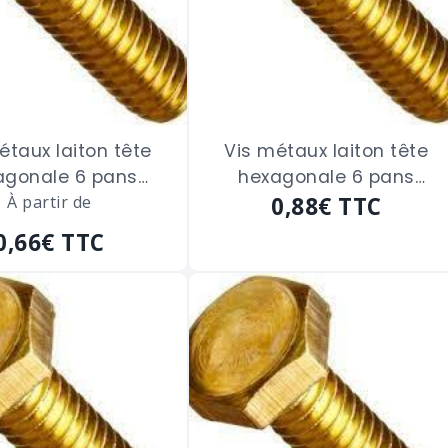
étaux laiton tête
Vis métaux laiton tête
agonale 6 pans
hexagonale 6 pans
ge total de 3 x 10
À partir de
filetage total de 3 x 20
0,88€
TTC
m/m
m/m
0,66€
TTC