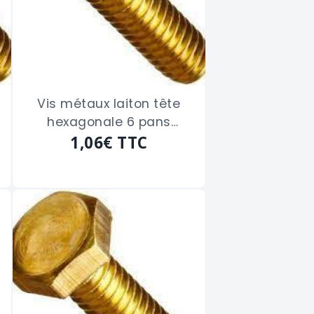
Vis métaux laiton tête
hexagonale 6 pans
filetage total de 5 x 20
1,06€
TTC
m/m