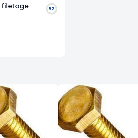
 filetage
52
l