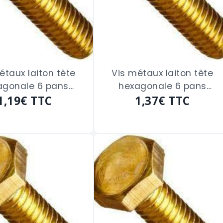
étaux laiton tête
Vis métaux laiton tête
agonale 6 pans
hexagonale 6 pans
ge total de 5 x 25
1,19€
TTC
filetage total de 5 x 30
1,37€
TTC
m/m
m/m