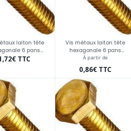
étaux laiton tête
Vis métaux laiton tête
agonale 6 pans
hexagonale 6 pans
ge total de 5 x 40
1,72€
TTC
filetage total de 6 x 10
À partir de
m/m
m/m
0,86€
TTC