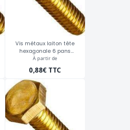
Vis métaux laiton tête
hexagonale 6 pans
filetage total de 4 x 16
À partir de
m/m
0,88€
TTC