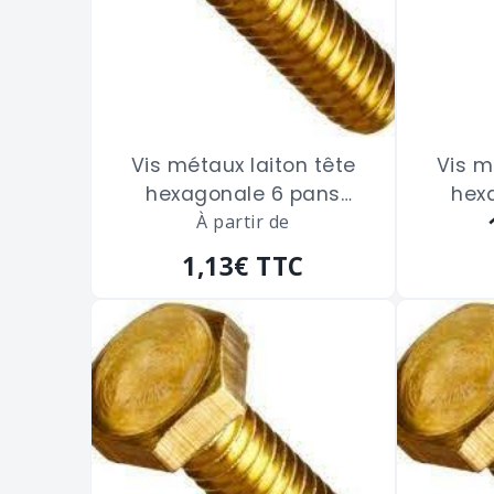
Vis métaux laiton tête
Vis m
hexagonale 6 pans
hex
filetage total de 3 x 30
À partir de
fileta
m/m
1,13€
TTC