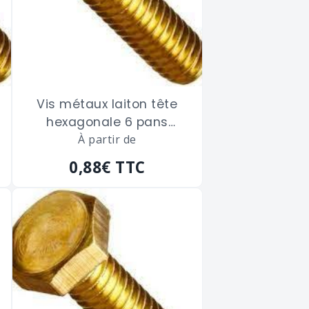
Vis métaux laiton tête
hexagonale 6 pans
filetage total de 3 x 20
À partir de
m/m
0,88€
TTC