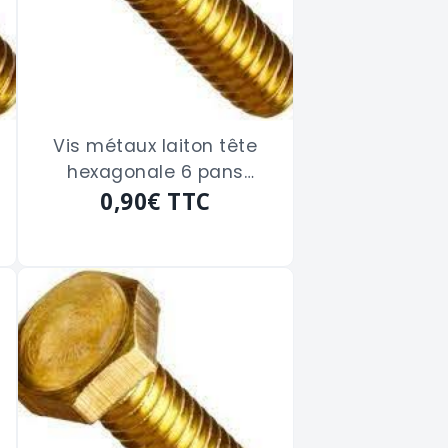
Vis métaux laiton tête
hexagonale 6 pans
filetage total de 6 x 10
0,90€
TTC
m/m