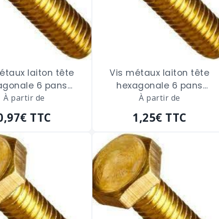
étaux laiton tête
Vis métaux laiton tête
agonale 6 pans
hexagonale 6 pans
ge total de 4 x 20
À partir de
filetage total de 4 x 30
À partir de
m/m
m/m
0,97€
TTC
1,25€
TTC