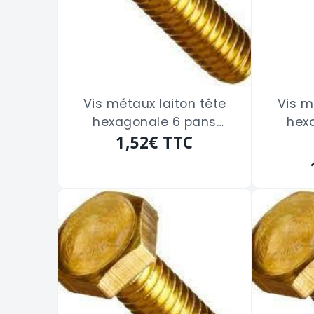
Vis métaux laiton tête
Vis m
hexagonale 6 pans
hex
filetage total de 4 x 40
1,52€
TTC
fileta
m/m