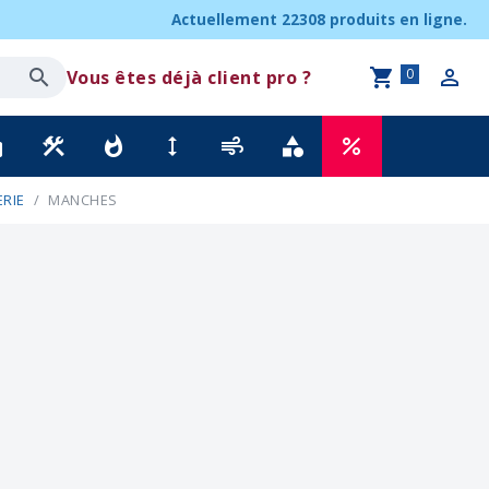
Actuellement
22308 produits
en ligne.
0
Vous êtes déjà client pro ?
ck
construction
whatshot
height
air
category
percent
RIE
MANCHES