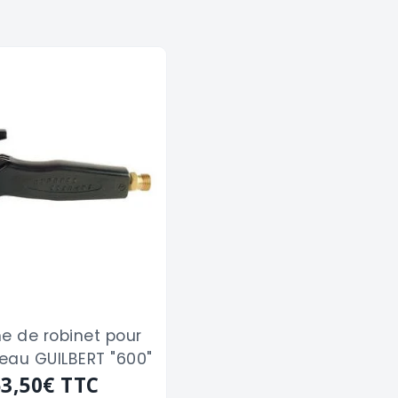
 de robinet pour
au GUILBERT "600"
63,50€
TTC