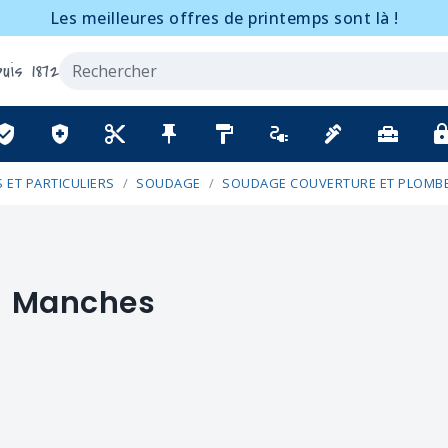
Les meilleures offres de printemps sont là !
uis 1872
ified_user
health_and_safety
content_cut
push_pin
format_paint
electrical_services
plumbing
home_repair_service
lo
 ET PARTICULIERS
SOUDAGE
SOUDAGE COUVERTURE ET PLOMBE
Manches