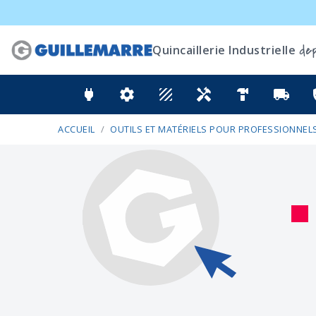
dep
Quincaillerie Industrielle
power
settings
texture
handyman
hardware
local_shipping
ver
ACCUEIL
OUTILS ET MATÉRIELS POUR PROFESSIONNELS