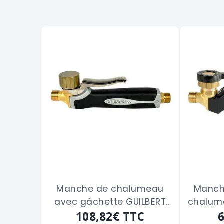
Manche de chalumeau
Manche
avec gâchette GUILBERT
chalume
"620" à raccord tournant
108,82€
TTC