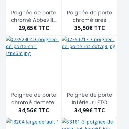
Poignée de porte
Poignée de porte
chromé Abbeville
chromé ares
29,65€
TTC
35,50€
TTC
THIRARD "907153"
THIRARD "943303"
à cylindre clé I -
à cylindre clé I -
entraxe fixation
entraxe fixation
165 m/m
165 m/m
Poignée de porte
Poignée de porte
chromé demeter
intérieur LETO
34,56€
TTC
34,99€
TTC
THIRARD "943313"
THIRARD "5901936"
à cylindre clé I -
à cylindre I -
entraxe fixation
entraxe fixation