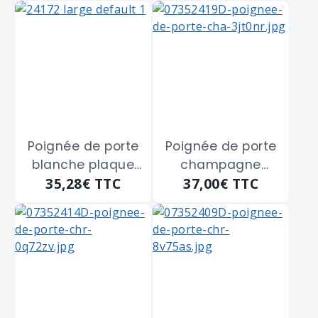
de 40 m/m
cylindre - entraxe
fixation 195 m/m
Poignée de porte
Poignée de porte
blanche plaque
champagne
35,28€
TTC
37,00€
TTC
étroite CADAP
Picardie THIRARD
"CY5231/5V" à
"500371" à
cylindre - entraxe
cylindre clé I -
fixation 195 m/m
entraxe fixation
195 m/m