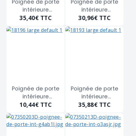
Poignée de porte
Poignée de porte
intérieure
intérieure
35,40€
TTC
30,96€
TTC
aluminium New
aluminium New
York HOPPE
York HOPPE
"3281952" à trou
"3398501" à
de cylindre clé I -
cylindre clé I - 165
195 m/m
m/m
Poignée de porte
Poignée de porte
intérieure
intérieure
10,44€
TTC
35,88€
TTC
aluminium noir
aluminium
mat San Diego
Verona HOPPE
HOPPE "11719965" à
"3511682" à
cylindre clé I - 165
cylindre clé I - 195