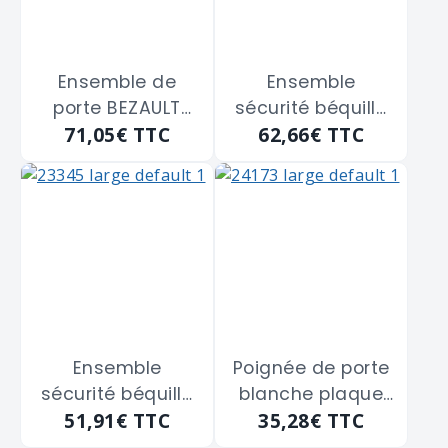
Ensemble de
Ensemble
porte BEZAULT
sécurité béquille
71,05€
TTC
62,66€
TTC
"riviera" clé i
et plaque argent
champagne
VACHETTE "88872"
de 40 m/m
Ensemble
Poignée de porte
sécurité béquille
blanche plaque
51,91€
TTC
35,28€
TTC
et plaque inox
étroite CADAP
VACHETTE "88875"
"ACY5231/5V" à