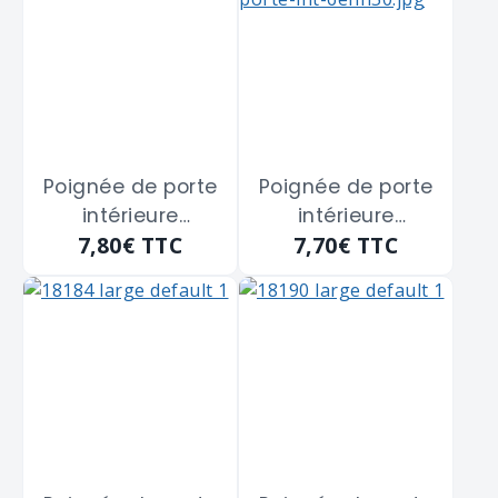
195 m/m
165 m/m
Poignée de porte
Poignée de porte
intérieure
intérieure
7,80€
TTC
7,70€
TTC
aluminium argent
aluminium
San Diego HOPPE
champagne San
"3230354" à
Diego HOPPE
cylindre clé I - 165
"3230362" à
m/m
cylindre clé I - 165
m/m