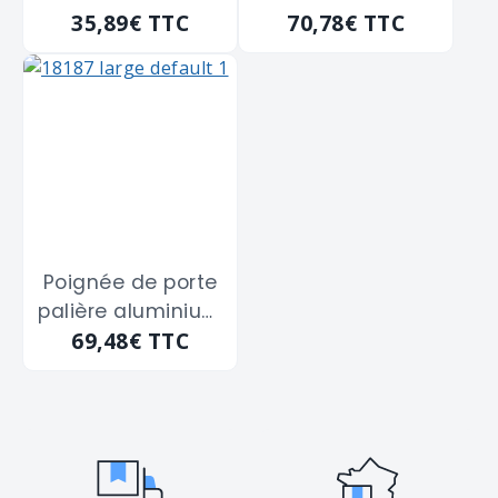
35,89€
TTC
70,78€
TTC
PICARDIE THIRARD
THIRARD "5434137"
"5003739" à
à cylindre I -
cylindre I -
entraxe fixation
entraxe fixation
195 m/m
195 m/m
Poignée de porte
palière aluminium
69,48€
TTC
New York HOPPE
"11506544" à trou
de cylindre clé I -
195 m/m