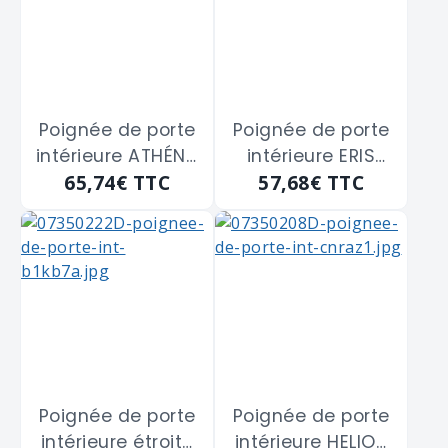
m/m
m/m
Poignée de porte
Poignée de porte
intérieure ATHÉNA
intérieure ERIS
65,74€
TTC
57,68€
TTC
THIRARD
THIRARD
"5433437" à trou
"5433932" à
de cylindre I -
cylindre I -
entraxe fixation
entraxe fixation
195 m/m
195 m/m
Poignée de porte
Poignée de porte
intérieure étroite
intérieure HELIOS