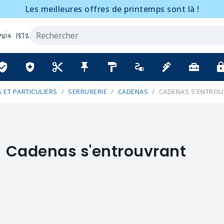
Les meilleures offres de printemps sont là !
uis 1872
ified_user
health_and_safety
content_cut
push_pin
format_paint
electrical_services
plumbing
home_repair_service
lo
 ET PARTICULIERS
SERRURERIE
CADENAS
CADENAS S'ENTRO
Cadenas s'entrouvrant