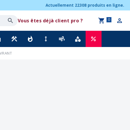
Actuellement
22308 produits
en ligne.
0
Vous êtes déjà client pro ?
ck
construction
whatshot
height
air
category
percent
UVRANT