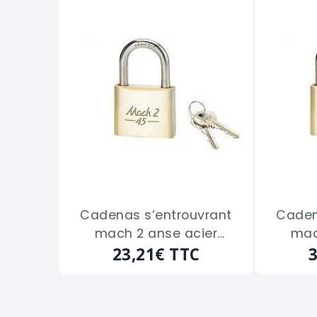
Cadenas s’entrouvrant
Caden
mach 2 anse acier
mac
THIRARD "0033519" de 35
23,21€
TTC
THIRAR
m/m