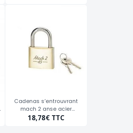
Cadenas s’entrouvrant
mach 2 anse acier
THIRARD " 0032512" de 25
18,78€
TTC
m/m