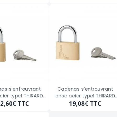
as s'entrouvrant
Cadenas s'entrouvrant
cier type1 THIRARD
anse acier type1 THIRARD
501" de 35 m/m
12,60€
TTC
"084501" de 45 m/m
19,08€
TTC