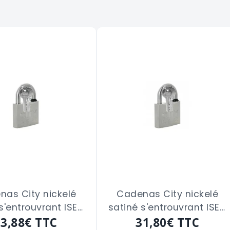
nas City nickelé
Cadenas City nickelé
s'entrouvrant ISEO
satiné s'entrouvrant ISEO
2108" de 35 m/m
23,88€
TTC
"02052208" de 45 m/m
31,80€
TTC