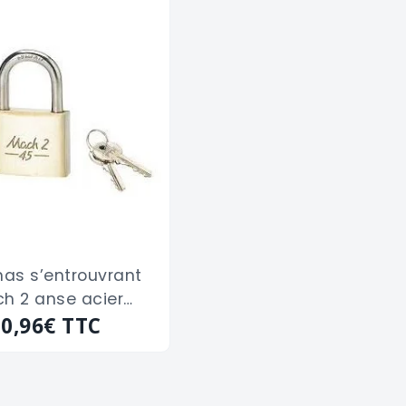
as s’entrouvrant
h 2 anse acier
D "0034516" de 45
30,96€
TTC
m/m