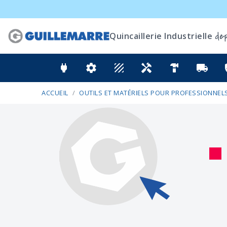
dep
Quincaillerie Industrielle
power
settings
texture
handyman
hardware
local_shipping
ver
ACCUEIL
OUTILS ET MATÉRIELS POUR PROFESSIONNELS