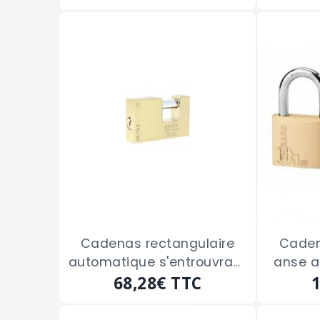
Cadenas rectangulaire
Caden
automatique s'entrouvrant
anse a
ISEO "ADITUS" de 90 m/m
68,28€
TTC
"083