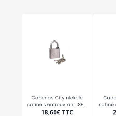
Cadenas City nickelé
Cade
satiné s'entrouvrant ISEO
satiné 
"02032008" de 30 m/m
18,60€
TTC
"0204