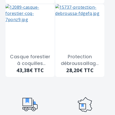
"A010AA00"
"A010DA00"
Casque forestier
Protection
à coquilles
débroussaillage
43,38€
TTC
28,20€
TTC
antibruit visière
complète
grillagée SINGER
antibruit visière
"HGCF01" orange
grillagée calotte
SINGER "HG925N"
noire