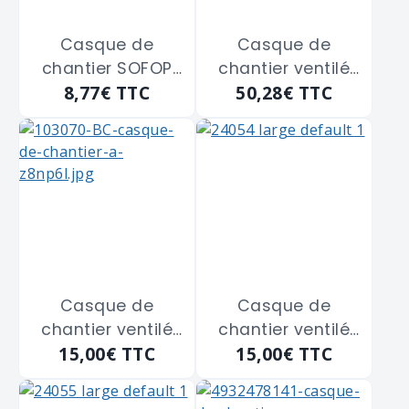
Casque de
Casque de
chantier SOFOP
chantier ventilé
8,77€
TTC
50,28€
TTC
"oceanic2" vert
avec porte badge
évolite JSP
"AJB173-400-100"
Blanc
Casque de
Casque de
chantier ventilé
chantier ventilé
15,00€
TTC
15,00€
TTC
avec porte badge
avec porte badge
JSP "EVO2" blanc
JSP "EVO2" bleu