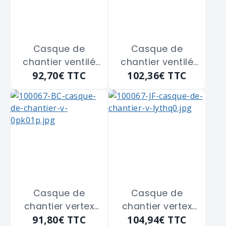
Casque de
Casque de
chantier ventilé
chantier ventilé
92,70€
TTC
102,36€
TTC
vertex vent blanc
vertex vent jaune
PETZL "A010CA00"
PETZL "A010EA00"
Casque de
Casque de
chantier vertex
chantier vertex
91,80€
TTC
104,94€
TTC
blanc PETZL
jaune PETZL