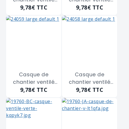
9,78€
TTC
9,78€
TTC
EVO2 JSP
EVO2 JSP
"AJF030-000-100"
"AJF030-000-200"
blanc
jaune
Casque de
Casque de
chantier ventilé
chantier ventilé
9,78€
TTC
9,78€
TTC
EVO2 JSP
EVO2 JSP
"AJF030-000-300"
"AJF030-000-
vert
800" orange