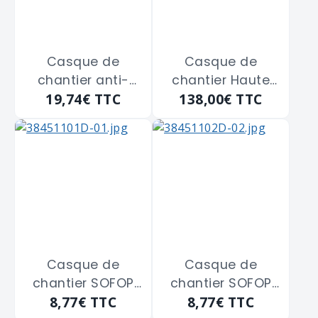
Casque de
Casque de
chantier anti-
chantier Haute
19,74€
TTC
138,00€
TTC
sueur evo 3 JSP
visibilité ventilé
"AJF170-000-100"
bolt 200
blanc
MILWAUKEE
"4932480654"
Jaune fluo
Casque de
Casque de
chantier SOFOP
chantier SOFOP
8,77€
TTC
8,77€
TTC
"oceanic2" blanc
"oceanic2" bleu