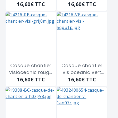
16,60€
TTC
16,60€
TTC
SOFOP "564512"
orange SOFOP
"564515"
Casque chantier
Casque chantier
visioceanic rouge
visioceanic vert
16,60€
TTC
16,60€
TTC
SOFOP "564516"
SOFOP "564513"