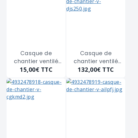
Casque de
Casque de
chantier ventilé
chantier ventilé
15,00€
TTC
132,00€
TTC
avec porte badge
bolt 200
JSP "EVO2" jaune
MILWAUKEE
"4932478141"
Blanc