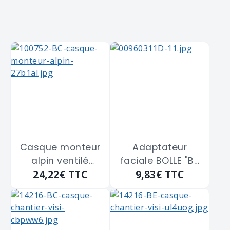
Casque monteur
Adaptateur
alpin ventilé
faciale BOLLE "B-
24,22€
TTC
9,83€
TTC
SINGER "ALPINW"
line BL20HA" pour
blanc
casque de
chantier