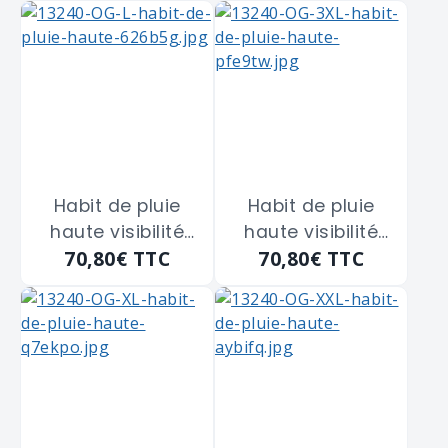
SINGER "VILA05"
SINGER "VILO02"
taille XXL
taille M
Habit de pluie
Habit de pluie
haute visibilité
haute visibilité
70,80€
TTC
70,80€
TTC
orange/marine
orange/marine
fluo polyuréthane
fluo polyuréthane
SINGER "VILO03"
SINGER "VILO04"
taille L
taille 3XL