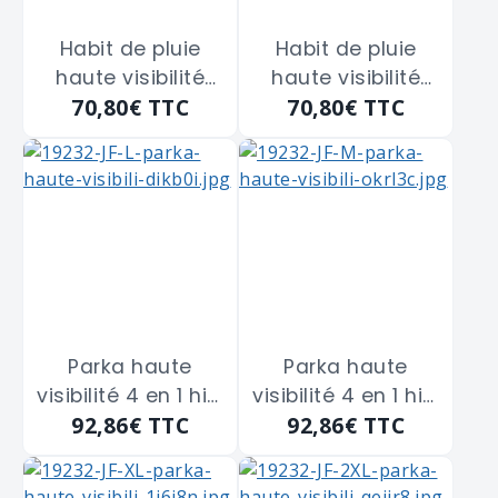
Habit de pluie
Habit de pluie
haute visibilité
haute visibilité
70,80€
TTC
70,80€
TTC
orange/marine
orange/marine
fluo polyuréthane
fluo polyuréthane
SINGER "VILO04"
SINGER "VILO05"
taille XL
taille 2XL
Parka haute
Parka haute
visibilité 4 en 1 hivi
visibilité 4 en 1 hivi
92,86€
TTC
92,86€
TTC
jaune fluo/
jaune fluo/
marine COVER
marine COVER
GUARD "7KANYL"
GUARD "7KANYM"