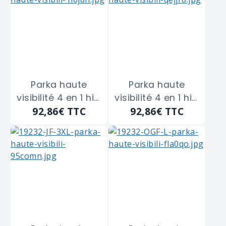
taille L
taille M
Parka haute
Parka haute
visibilité 4 en 1 hivi
visibilité 4 en 1 hivi
92,86€
TTC
92,86€
TTC
jaune fluo/
jaune fluo/
marine COVER
marine COVER
GUARD "7KANYXL"
GUARD "7KANYXXL"
taille XL
taille 2XL