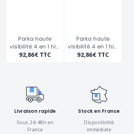
Parka haute
Parka haute
visibilité 4 en 1 hivi
visibilité 4 en 1 hivi
92,86€
TTC
92,86€
TTC
orange fluo/
orange fluo/
marine COVER
marine COVER
GUARD
GUARD
"7KANOXXL" taille
"7KANOXXXL" taille
2XL
3XL
Livraison rapide
Stock en France
Sous 24-48h en
Disponibilité
France
immédiate