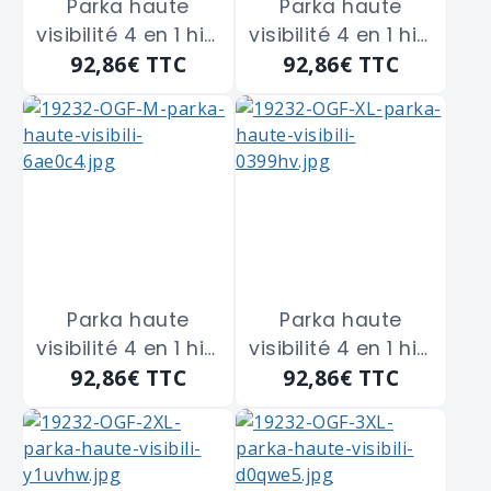
Parka haute
Parka haute
visibilité 4 en 1 hivi
visibilité 4 en 1 hivi
92,86€
TTC
92,86€
TTC
jaune fluo/
orange fluo/
marine COVER
marine COVER
GUARD
GUARD "7KANOL"
"7KANYXXXL" taille
taille L
3XL
Parka haute
Parka haute
visibilité 4 en 1 hivi
visibilité 4 en 1 hivi
92,86€
TTC
92,86€
TTC
orange fluo/
orange fluo/
marine COVER
marine COVER
GUARD "7KANOM"
GUARD "7KANOXL"
taille M
taille XL