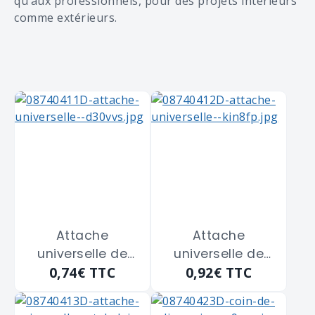
qu’aux professionnels, pour des projets intérieurs
comme extérieurs.
Attache
Attache
universelle de
universelle de
0,74€
TTC
0,92€
TTC
meuble MONIN
meuble MONIN
"513910" de 39,2 x
"513930" de 60 x
22 m/m
20 m/m