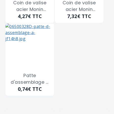
Coin de valise
Coin de valise
acier Monin
acier Monin
4,27€
TTC
7,32€
TTC
"592130" de 38
"592150" de 43,5
m/m
m/m
Patte
d'assemblage à
0,74€
TTC
bouts ronds
TORBEL "J509952"
de 100 m/m