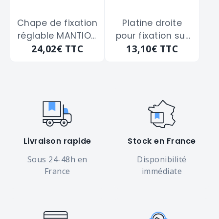
Chape de fixation
Platine droite
réglable MANTION
pour fixation sur
24,02€
TTC
13,10€
TTC
"0061" de 50 à 65
chant MANTION
m/m
"0066"
Livraison rapide
Stock en France
Sous 24-48h en
Disponibilité
France
immédiate