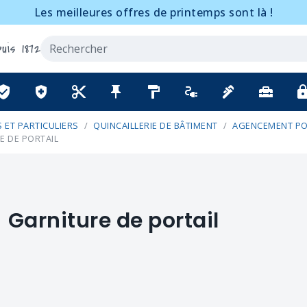
Les meilleures offres de printemps sont là !
uis 1872
ified_user
health_and_safety
content_cut
push_pin
format_paint
electrical_services
plumbing
home_repair_service
lo
 ET PARTICULIERS
QUINCAILLERIE DE BÂTIMENT
AGENCEMENT PO
E DE PORTAIL
Garniture de portail