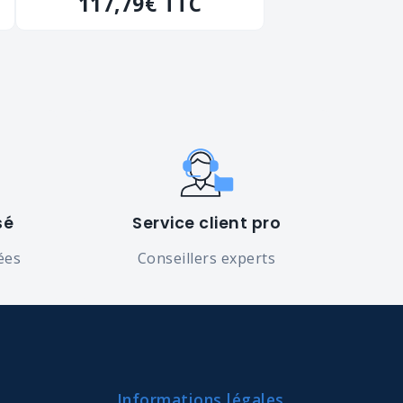
"20116RG" de 400 kg
117,79€
TTC
sé
Service client pro
ées
Conseillers experts
Informations légales