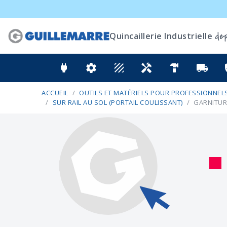
dep
Quincaillerie Industrielle
power
settings
texture
handyman
hardware
local_shipping
ver
ACCUEIL
OUTILS ET MATÉRIELS POUR PROFESSIONNELS
SUR RAIL AU SOL (PORTAIL COULISSANT)
GARNITUR