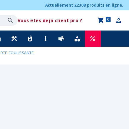
Actuellement
22308 produits
en ligne.
0
Vous êtes déjà client pro ?
ck
construction
whatshot
height
air
category
percent
RTE COULISSANTE