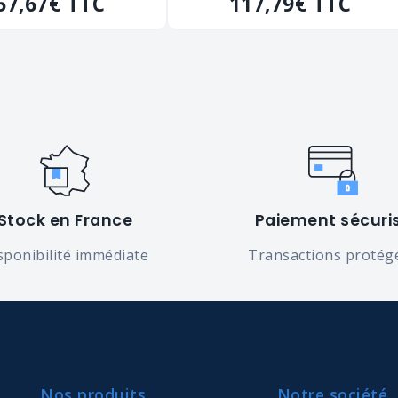
GPAF" de 200 kg
57,67€
TTC
"20116RG" de 400 kg
117,79€
TTC
Stock en France
Paiement sécuri
sponibilité immédiate
Transactions protég
Nos produits
Notre société