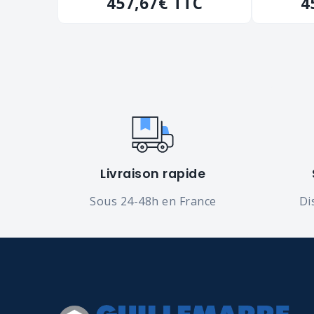
"9050GPAF" de 200 kg
457,67€
TTC
"9050
4
Livraison rapide
Sous 24-48h en France
Di