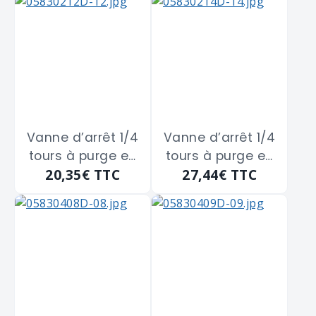
GIACOMINI
boisseau
"R254L" de 8 x 13
sphérique
GUARESKI "164-8F"
de 15x21
Vanne d’arrêt 1/4
Vanne d’arrêt 1/4
tours à purge en
tours à purge en
20,35€
TTC
27,44€
TTC
laiton double
laiton double
Femelle à
Femelle à
boisseau
boisseau
sphérique
sphérique
GUARESKI "164-
GUARESKI "164-8H"
8G" de 20x27
de 26x34