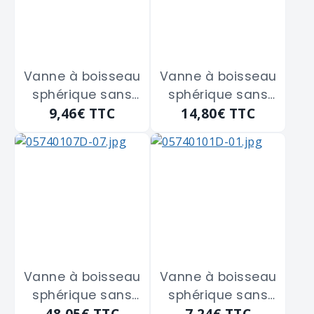
Vanne à boisseau
Vanne à boisseau
sphérique sans
sphérique sans
9,46€
TTC
14,80€
TTC
purge Femelle -
purge Femelle -
Femelle
Femelle
GIACOMINI
GIACOMINI
"R250D" de 12 x 17
"R250D" de 20 x 27
Vanne à boisseau
Vanne à boisseau
sphérique sans
sphérique sans
48,05€
TTC
7,24€
TTC
purge Femelle -
purge Femelle -