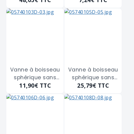
Femelle
Femelle
GIACOMINI
GIACOMINI
"R250D" de 40 x
"R250D" de 8 x 13
49
Vanne à boisseau
Vanne à boisseau
sphérique sans
sphérique sans
11,90€
TTC
25,79€
TTC
purge Femelle -
purge Femelle -
Femelle
Femelle
GIACOMINI
GIACOMINI
"R250D" de 15 x 21
"R250X005" de 26
x 34 m/m