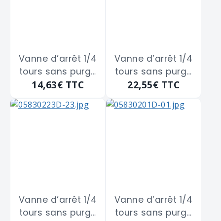
de 12x17
de 15x21
Vanne d’arrêt 1/4
Vanne d’arrêt 1/4
tours sans purge
tours sans purge
14,63€
TTC
22,55€
TTC
en laiton Mâle
en laiton Mâle
Femelle à
Femelle à
boisseau
boisseau
sphérique
sphérique
GUARESKI "128-8G"
GUARESKI "128-8H"
de 20x27
de 26x34
Vanne d’arrêt 1/4
Vanne d’arrêt 1/4
tours sans purge
tours sans purge