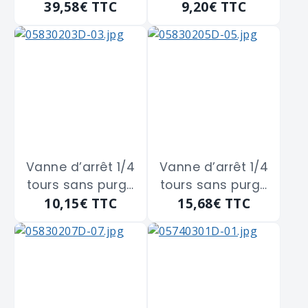
39,58€
TTC
9,20€
TTC
en laiton Mâle
en laiton Mâle
Femelle à
Mâle à boisseau
boisseau
sphérique
sphérique
GUARESKI "155-8E"
GUARESKI "128-8I"
de 12x17
de 33x42.
Vanne d’arrêt 1/4
Vanne d’arrêt 1/4
tours sans purge
tours sans purge
10,15€
TTC
15,68€
TTC
en laiton Mâle
en laiton Mâle
Mâle à boisseau
Mâle à boisseau
sphérique
sphérique
GUARESKI "155-8F"
GUARESKI "155-
de 15x21
8G" de 20x27