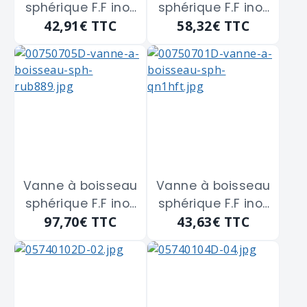
sphérique F.F inox
sphérique F.F inox
42,91€
TTC
58,32€
TTC
316 de 15 x 21 m/m
316 de 20 x 27
m/m
Vanne à boisseau
Vanne à boisseau
sphérique F.F inox
sphérique F.F inox
97,70€
TTC
43,63€
TTC
316 de 26 x 34
316 de 8 x 13 m/m
m/m