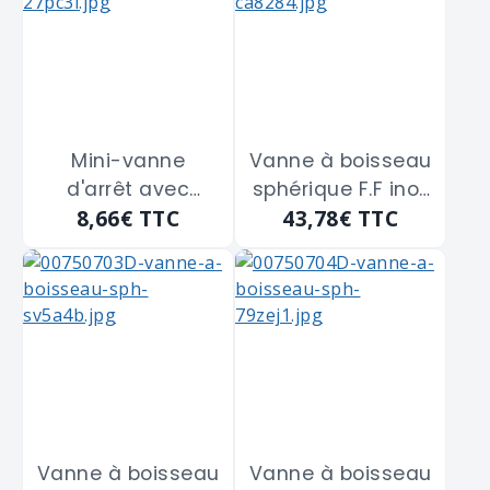
Mini-vanne
Vanne à boisseau
d'arrêt avec
sphérique F.F inox
8,66€
TTC
43,78€
TTC
écrou tournant
316 de 12 x 17 m/m
Mâle-Femelle
GUARESKI "171-8F"
de 15x21
Vanne à boisseau
Vanne à boisseau