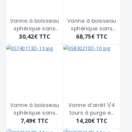
Vanne à boisseau
Vanne à boisseau
sphérique sans
sphérique sans
30,42€
TTC
68,75€
TTC
purge Femelle -
purge Femelle -
Femelle
Femelle
GIACOMINI
GIACOMINI
"R250X006" de 33
"R250X008" de 50
x 42
x 60
Vanne à boisseau
Vanne d’arrêt 1/4
sphérique sans
tours à purge en
7,49€
TTC
14,20€
TTC
purge Mâle -
laiton double
Femelle
Femelle à