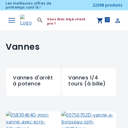
Les meilleures offres de
22308 produits
printemps sont là !
Vous êtes déjà client
0
pro ?
Vannes
Vannes d'arrêt
Vannes 1/4
à potence
tours (à bille)