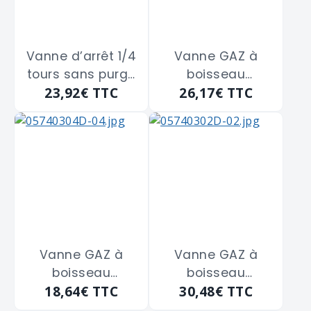
Vanne d’arrêt 1/4
Vanne GAZ à
tours sans purge
boisseau
23,92€
TTC
26,17€
TTC
en laiton Mâle
sphérique sans
Mâle à boisseau
purge Femelle -
sphérique
Femelle
GUARESKI "155-
GIACOMINI "R950"
8H" de 26x34
de 15 x 21
Vanne GAZ à
Vanne GAZ à
boisseau
boisseau
18,64€
TTC
30,48€
TTC
sphérique sans
sphérique sans
purge Femelle -
purge Femelle -