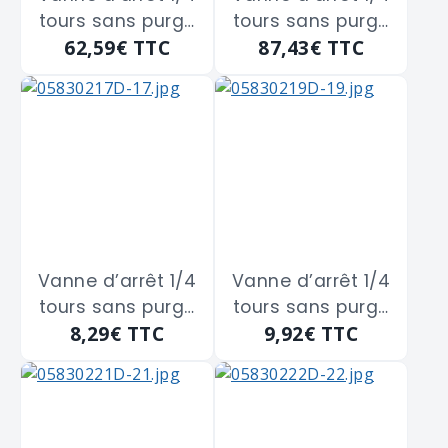
tours sans purge
tours sans purge
62,59€
TTC
87,43€
TTC
en laiton double
en laiton double
Femelle à
Femelle à
boisseau
boisseau
sphérique
sphérique
GUARESKI "126-8J"
GUARESKI "126-8K"
de 40x49
de 50x60
Vanne d’arrêt 1/4
Vanne d’arrêt 1/4
tours sans purge
tours sans purge
8,29€
TTC
9,92€
TTC
en laiton Mâle
en laiton Mâle
Femelle à
Femelle à
boisseau
boisseau
sphérique
sphérique
GUARESKI "128-8E"
GUARESKI "128-8F"