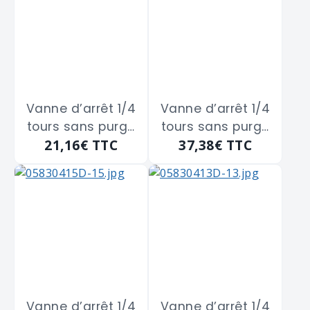
sphérique
sphérique
GUARESKI "126-8F"
GUARESKI "126-8G"
de 15x21
de 20x27
Vanne d’arrêt 1/4
Vanne d’arrêt 1/4
tours sans purge
tours sans purge
21,16€
TTC
37,38€
TTC
en laiton double
en laiton double
Femelle à
Femelle à
boisseau
boisseau
sphérique
sphérique
GUARESKI "126-8H"
GUARESKI "126-8I"
de 26x34
de 33x42
Vanne d’arrêt 1/4
Vanne d’arrêt 1/4