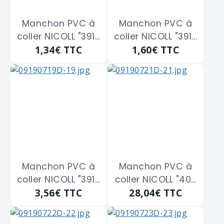
Manchon PVC à
Manchon PVC à
coller NICOLL "391-
coller NICOLL "391-
1,34€
TTC
1,60€
TTC
1862" double
1863" double
femelle diam.32
femelle diam.40
Manchon PVC à
Manchon PVC à
coller NICOLL "391-
coller NICOLL "40-
3,56€
TTC
28,04€
TTC
1869" double
1872" double
femelle diam.100
femelle diam.140