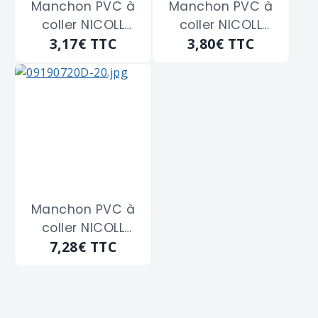
Manchon PVC à
Manchon PVC à
coller NICOLL
coller NICOLL
3,17€
TTC
3,80€
TTC
"M2H" double
"M2R" double
femelle diam.50
femelle diam.80
Manchon PVC à
coller NICOLL
7,28€
TTC
"M2X" double
femelle diam.125