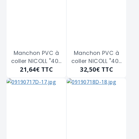
Manchon PVC à
Manchon PVC à
coller NICOLL "40-
coller NICOLL "40-
21,64€
TTC
32,50€
TTC
1873" double
1874" double
femelle diam.160
femelle diam.200