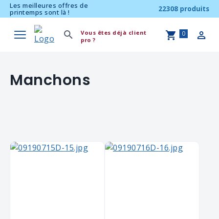
Les meilleures offres de
22308 produits
printemps sont là !
Vous êtes déjà client
0
pro ?
Manchons