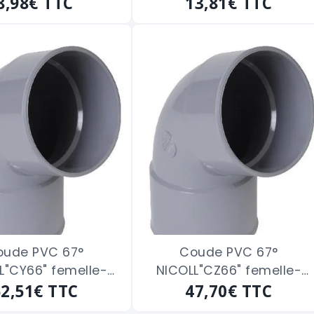
emelle de 80
8,98€
TTC
femelle de 90
13,81€
TTC
oude PVC 67°
Coude PVC 67°
L"CY66" femelle-
NICOLL"CZ66" femelle-
emelle de 140
52,51€
TTC
femelle de 160
47,70€
TTC