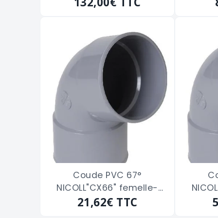
femelle de 200
132,00€
TTC
f
Coude PVC 67°
C
NICOLL"CX66" femelle-
NICOL
femelle de 125
21,62€
TTC
f