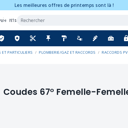
Les meilleures offres de printemps sont là !
uis 1872
ified_user
health_and_safety
content_cut
push_pin
format_paint
electrical_services
plumbing
home_repair_service
lo
 ET PARTICULIERS
PLOMBERIE/GAZ ET RACCORDS
RACCORDS PV
Coudes 67° Femelle-Femell