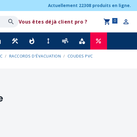
Actuellement
22308 produits
en ligne.
0
Vous êtes déjà client pro ?
ck
construction
whatshot
height
air
category
percent
C
RACCORDS D'ÉVACUATION
COUDES PVC
e