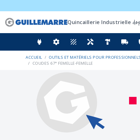
dep
Quincaillerie Industrielle
power
settings
texture
handyman
hardware
local_shipping
ver
ACCUEIL
OUTILS ET MATÉRIELS POUR PROFESSIONNELS
COUDES 67° FEMELLE-FEMELLE