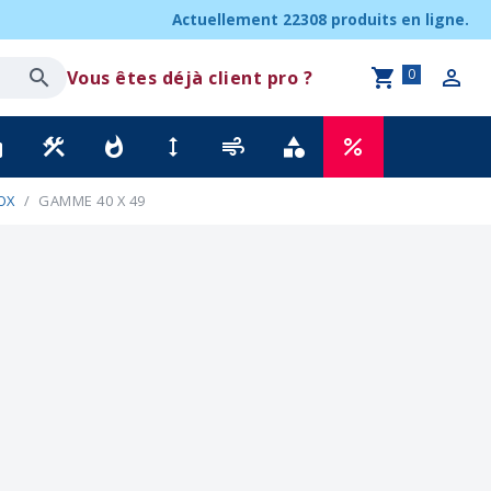
Actuellement
22308 produits
en ligne.
0
Vous êtes déjà client pro ?
ck
construction
whatshot
height
air
category
percent
OX
GAMME 40 X 49