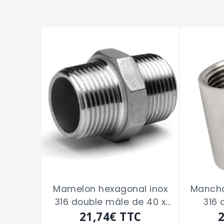
Mamelon hexagonal inox
Mancho
316 double mâle de 40 x
316 
21,74€
49 m/m
TTC