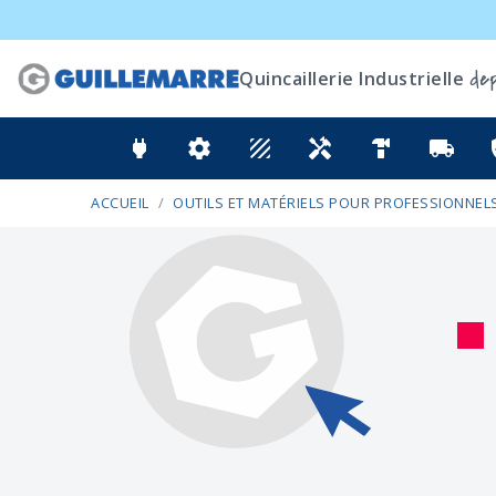
dep
Quincaillerie Industrielle
power
settings
texture
handyman
hardware
local_shipping
ver
ACCUEIL
OUTILS ET MATÉRIELS POUR PROFESSIONNELS