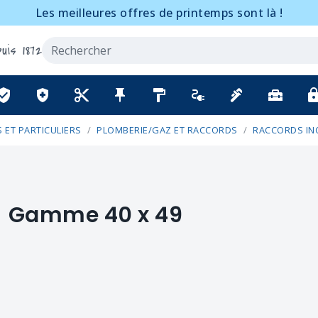
Les meilleures offres de printemps sont là !
uis 1872
ified_user
health_and_safety
content_cut
push_pin
format_paint
electrical_services
plumbing
home_repair_service
lo
 ET PARTICULIERS
PLOMBERIE/GAZ ET RACCORDS
RACCORDS IN
Gamme 40 x 49