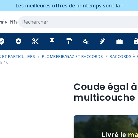
Les meilleures offres de printemps sont là !
uis 1872
ified_user
health_and_safety
content_cut
push_pin
format_paint
electrical_services
plumbing
home_repair_service
lo
 ET PARTICULIERS
PLOMBERIE/GAZ ET RACCORDS
RACCORDS À 
E 16
Coude égal à
multicouche 
Livré le
ma