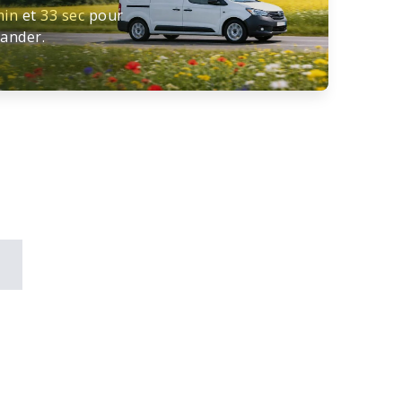
min
et
33 sec
pour
ander.