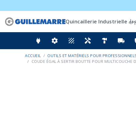
dep
Quincaillerie Industrielle
power
settings
texture
handyman
hardware
local_shipping
ver
ACCUEIL
OUTILS ET MATÉRIELS POUR PROFESSIONNELS
COUDE ÉGAL À SERTIR BOUTTE POUR MULTICOUCHE D