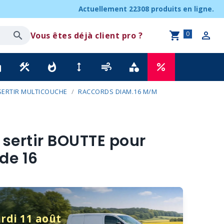
Actuellement
22308 produits
en ligne.
0
Vous êtes déjà client pro ?
ck
construction
whatshot
height
air
category
percent
SERTIR MULTICOUCHE
RACCORDS DIAM.16 M/M
 sertir BOUTTE pour
de 16
rdi 11 août