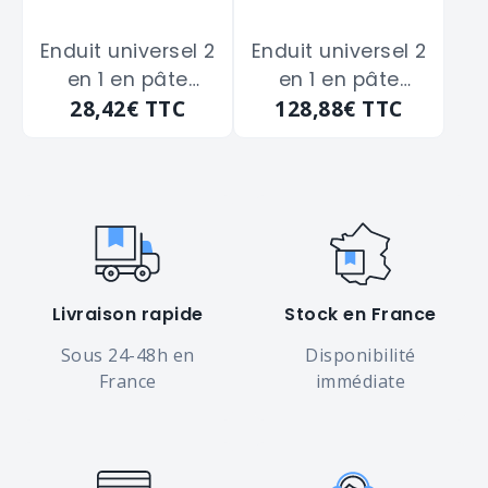
Enduit universel 2
Enduit universel 2
en 1 en pâte
en 1 en pâte
28,42€
TTC
128,88€
TTC
POLYFILLA
POLYFILLA
"5096400" en pot
"5096401" en
de 1kg
seau de 7 kg
Livraison rapide
Stock en France
Sous 24-48h en
Disponibilité
France
immédiate