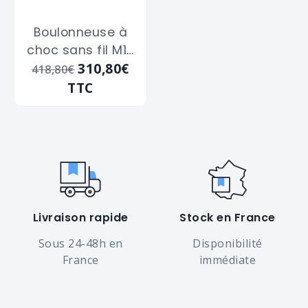
Boulonneuse à
choc sans fil M12
310,80€
FIWF12-422X
418,80€
MILWAUKEE
TTC
"4933464616" de
12 v - 4 Ah - 339
Nm
Livraison rapide
Stock en France
Sous 24-48h en
Disponibilité
France
immédiate