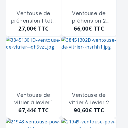
Ventouse de
Ventouse de
préhension 1 tête
préhension 2
27,00€
TTC
66,00€
TTC
bouts arrondis
têtes bouts
STANLEY "2-14-
arrondis STANLEY
053" de 30 Kg -
"2-14-054" de 60
diamètre 120
Kg - diamètre 120
m/m
m/m
Ventouse de
Ventouse de
vitrier à levier 1
vitrier à levier 2
67,44€
TTC
90,60€
TTC
tête ADLER
têtes ADLER
"18434N" de
"18435P" de
diamètre 120
diamètre 120