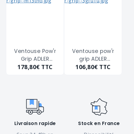
m/m - 50 kg
m/m - 80 kg
Ventouse Pow'r
Ventouse pow'r
Grip ADLER
grip ADLER
178,80€
TTC
106,80€
TTC
"18401B" diam.
"18402C" diam.
200m/m
200m/m
Livraison rapide
Stock en France