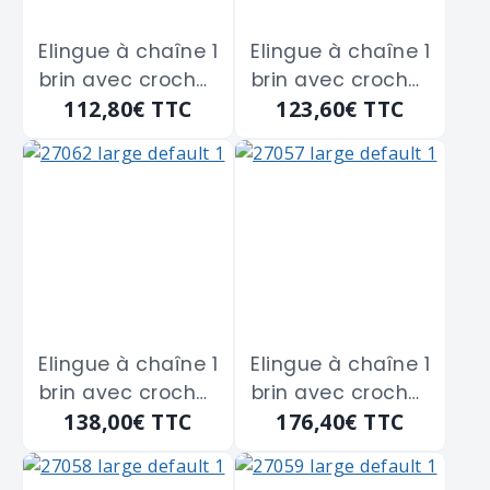
Elingue à chaîne 1
Elingue à chaîne 1
brin avec crochet
brin avec crochet
112,80€
TTC
123,60€
TTC
à linguet BETA
à linguet BETA
"8091" de 1 ml -
"8091" de 1 ml -
1120 Kg
1500 Kg
Elingue à chaîne 1
Elingue à chaîne 1
brin avec crochet
brin avec crochet
138,00€
TTC
176,40€
TTC
à linguet BETA
à linguet BETA
"8091" de 1 ml -
"8091" de 1 ml -
2000 Kg
3150 Kg