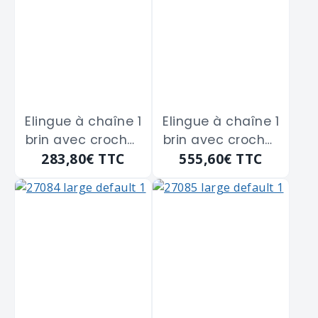
Elingue à chaîne 1
Elingue à chaîne 1
brin avec crochet
brin avec crochet
283,80€
TTC
555,60€
TTC
à linguet BETA
à linguet BETA
"8091" de 1 ml -
"8091" de 1 ml -
5300 Kg
8000 Kg