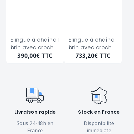
Elingue à chaîne 1
Elingue à chaîne 1
brin avec crochet
brin avec crochet
390,00€
TTC
733,20€
TTC
automatique
automatique
BETA "8091SL" de 1
BETA "8091SL" de 1
ml - 5300 Kg
ml - 8000 Kg
Livraison rapide
Stock en France
Sous 24-48h en
Disponibilité
France
immédiate