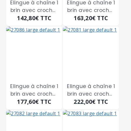
Elingue à chaîne 1
Elingue à chaîne 1
brin avec crochet
brin avec crochet
142,80€
TTC
163,20€
TTC
automatique
automatique
BETA "8091SL" de 1
BETA "8091SL" de 1
ml - 1120 Kg
ml - 1500 Kg
Elingue à chaîne 1
Elingue à chaîne 1
brin avec crochet
brin avec crochet
177,60€
TTC
222,00€
TTC
automatique
automatique
BETA "8091SL" de 1
BETA "8091SL" de 1
ml - 2000 Kg
ml - 3150 Kg