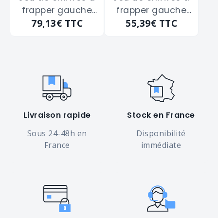
frapper gauche
frapper gauche
79,13€
TTC
55,39€
TTC
de 7 m/m
de 8 m/m
Livraison rapide
Stock en France
Sous 24-48h en
Disponibilité
France
immédiate