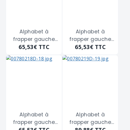
Alphabet à
Alphabet à
frapper gauche
frapper gauche
65,53€
TTC
65,53€
TTC
de 2 m/m
de 3 m/m
Alphabet à
Alphabet à
frapper gauche
frapper gauche
65,53€
TTC
89,88€
TTC
de 4 m/m
de 5 m/m