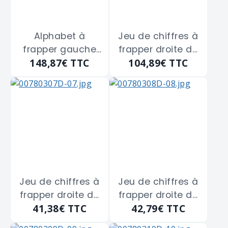
Alphabet à
Jeu de chiffres à
frapper gauche
frapper droite de
148,87€
TTC
104,89€
TTC
de 8 m/m
10 m/m
Jeu de chiffres à
Jeu de chiffres à
frapper droite de
frapper droite de
41,38€
TTC
42,79€
TTC
2 m/m
3 m/m