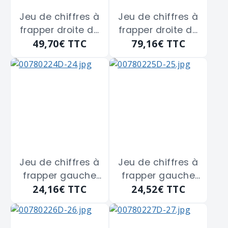
Jeu de chiffres à
Jeu de chiffres à
frapper droite de
frapper droite de
49,70€
TTC
79,16€
TTC
6 m/m
8 m/m
Jeu de chiffres à
Jeu de chiffres à
frapper gauche
frapper gauche
24,16€
TTC
24,52€
TTC
de 2 m/m
de 3 m/m