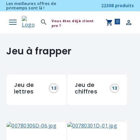
Les meilleures offres de
22308 produits
printemps sont là !
Vous êtes déjà client
0
pro ?
Jeu à frapper
Jeu de
Jeu de
13
13
lettres
chiffres