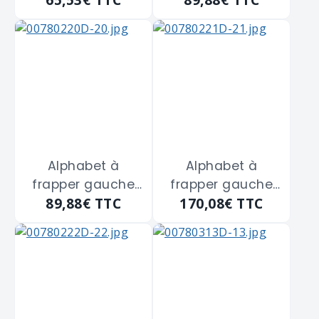
Alphabet à
Alphabet à
frapper gauche
frapper gauche
89,88€
TTC
170,08€
TTC
de 6 m/m
de 7 m/m