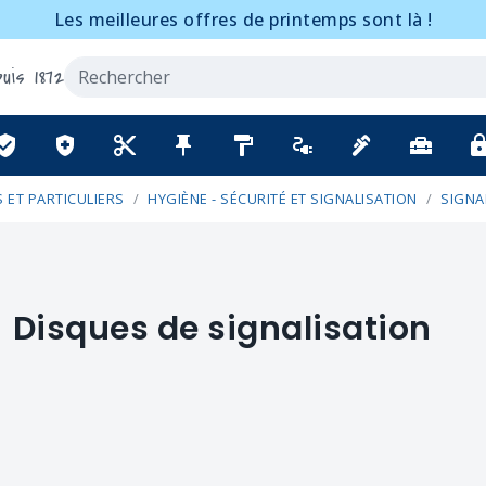
Les meilleures offres de printemps sont là !
uis 1872
ified_user
health_and_safety
content_cut
push_pin
format_paint
electrical_services
plumbing
home_repair_service
lo
 ET PARTICULIERS
HYGIÈNE - SÉCURITÉ ET SIGNALISATION
SIGNA
Disques de signalisation