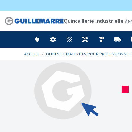
dep
Quincaillerie Industrielle
power
settings
texture
handyman
hardware
local_shipping
ver
ACCUEIL
OUTILS ET MATÉRIELS POUR PROFESSIONNELS