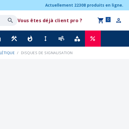
Actuellement
22308 produits
en ligne.
0
Vous êtes déjà client pro ?
ck
construction
whatshot
height
air
category
percent
LÉTIQUE
DISQUES DE SIGNALISATION