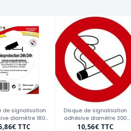
 de signalisation
Disque de signalisation
ive diamètre 180
adhésive diamètre 300
PROTECTION 24/24"
6,86€
TTC
"DEFENSE DE FUMER"
10,56€
TTC