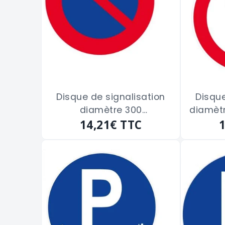
Disque de signalisation
Disque
diamètre 300
diamètr
"INTERDICTION DE
14,21€
TTC
STATIONNER"