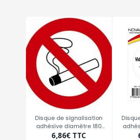
Disque de signalisation
Disque
adhésive diamètre 180
adhés
"DEFENSE DE FUMER"
6,86€
TTC
"VIDEO