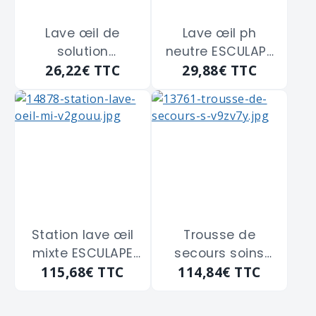
Lave œil de
Lave œil ph
solution
neutre ESCULAPE
26,22€
TTC
29,88€
TTC
ophtalmique
"8205255" de
ESCULAPE
200ml
"8205261" de
500ml
Station lave œil
Trousse de
mixte ESCULAPE
secours soins
115,68€
TTC
114,84€
TTC
"8205203" de 200
d'urgence
ml
oculaires
ESCULAPE