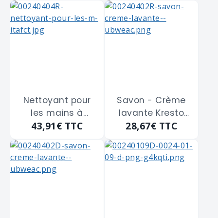
"SOR2LT" -
"SORC4LTR" -
Recharge de 2L
Recharge de 4L
Nettoyant pour
Savon - Crème
les mains à
lavante Kresto
43,91€
TTC
28,67€
TTC
l'orange
Citrus DEB ARMA
SWARFEGA
"CIT2LT" de 2L
"SORC4LTR" -
Recharge de 4L