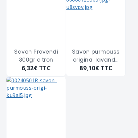
Savon Provendi
Savon purmouss
300gr citron
original lavande
6,32€
TTC
89,10€
TTC
parfumée "ORG1L"
de 1L