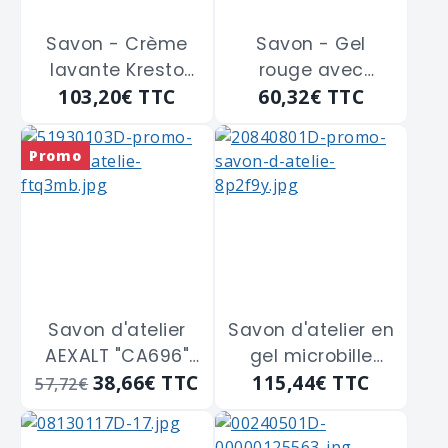
Savon - Crème
Savon - Gel
lavante Kresto
rouge avec
103,20€
TTC
60,32€
TTC
Citrus DEB ARMA
solvant DEB-
"CIT2LT" de 2L
ARMA "GEL444"
recharge de 4L
Promo
Savon d'atelier
Savon d'atelier en
AEXALT "CA696"
gel microbille
38,66€
TTC
115,44€
TTC
gel microbilles
AEXALT "CA696"
57,72€
citron de 4L
de 4 litres