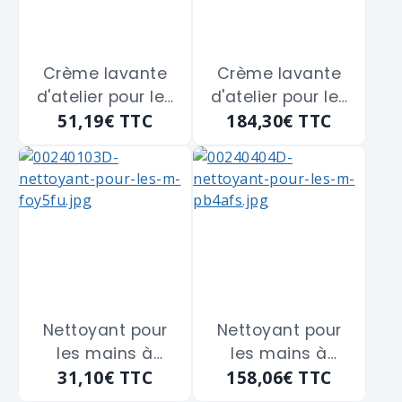
Crème lavante
Crème lavante
d'atelier pour les
d'atelier pour les
51,19€
TTC
184,30€
TTC
mains KRESTO
mains KRESTO
CITRUS "CIT4LTR"
CITRUS "CIT4LTR"
de 4L
de 4L
Nettoyant pour
Nettoyant pour
les mains à
les mains à
31,10€
TTC
158,06€
TTC
l'orange
l'orange
SWARFEGA
SWARFEGA