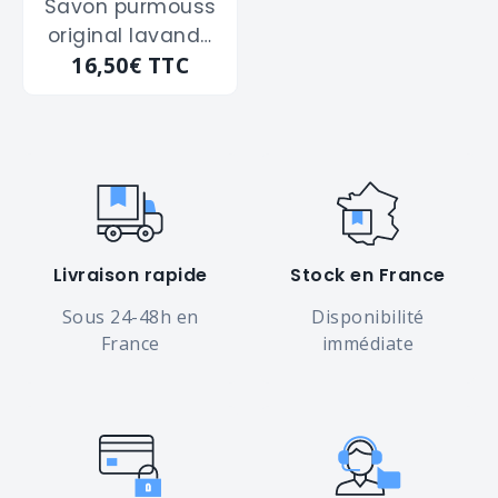
Savon purmouss
original lavande
16,50€
TTC
parfumée DEB-
ARMA "ORG1L" de
1L
Livraison rapide
Stock en France
Sous 24-48h en
Disponibilité
France
immédiate