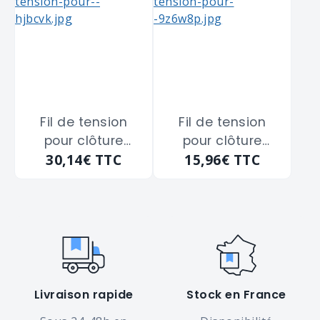
Fil de tension
Fil de tension
pour clôture
pour clôture
30,14€
TTC
15,96€
TTC
galvanisé DIRICKX
plastifié vert
"FT100231" fil de
DIRICKX "FT100411"
2.7 m/m
fil de 2.7 m/m
Livraison rapide
Stock en France