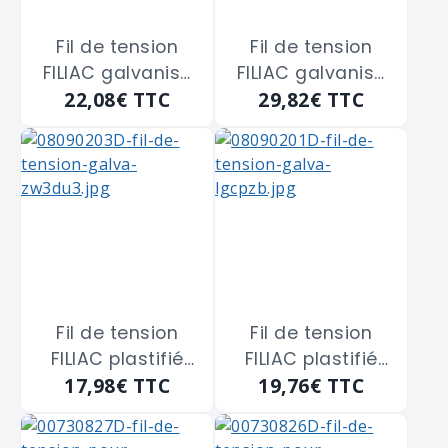
Fil de tension
Fil de tension
FILIAC galvanisé
FILIAC galvanisé
22,08€
TTC
29,82€
TTC
n°14 fil de 2.2m/m
n°16 fil de 2.7m/m
Fil de tension
Fil de tension
FILIAC plastifié
FILIAC plastifié
17,98€
TTC
19,76€
TTC
vert fil de 2.4m/m
vert fil de
2.75m/m