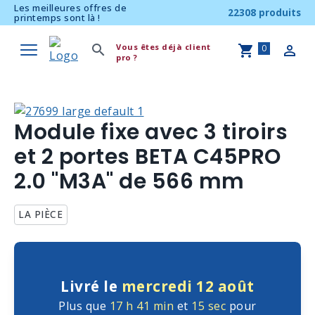
Les meilleures offres de
22308 produits
printemps sont là !
Vous êtes déjà client
0
pro ?
Module fixe avec 3 tiroirs
et 2 portes BETA C45PRO
2.0 "M3A" de 566 mm
LA PIÈCE
Livré le
mercredi 12 août
Plus que
17 h
41 min
et
15 sec
pour