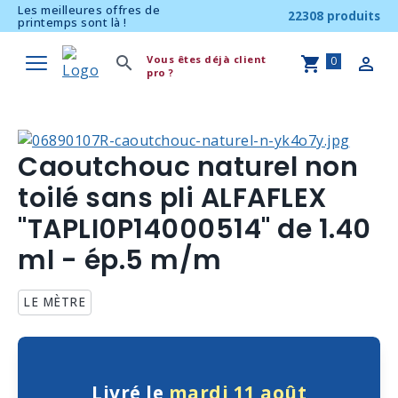
Les meilleures offres de
22308 produits
printemps sont là !
Vous êtes déjà client
0
pro ?
Caoutchouc naturel non
toilé sans pli ALFAFLEX
"TAPLI0P14000514" de 1.40
ml - ép.5 m/m
LE MÈTRE
Livré le
mardi 11 août