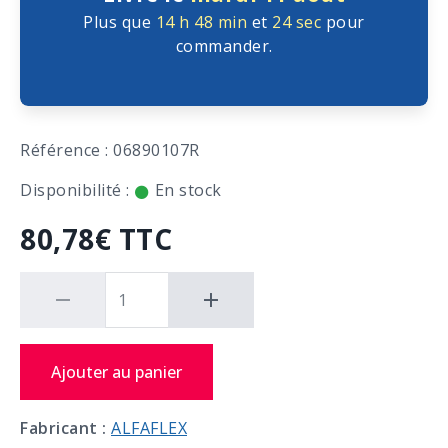
Plus que
14 h
48 min
et
23 sec
pour
commander.
Référence : 06890107R
Disponibilité :
En stock
80,78€ TTC
Ajouter au panier
Fabricant :
ALFAFLEX