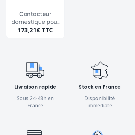
Contacteur
domestique pour
173,21€
TTC
tarif heure creuse
LEGRAND "412501"
de 25A
Livraison rapide
Stock en France
Sous 24-48h en
Disponibilité
France
immédiate