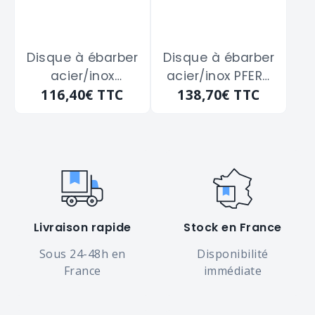
Disque à ébarber
Disque à ébarber
acier/inox
acier/inox PFERD
116,40€
TTC
138,70€
TTC
cubitron II 3M
"62212300"
"94002-Q" de 125
diamètre 125
x 7 x 22 m/m
Livraison rapide
Stock en France
Sous 24-48h en
Disponibilité
France
immédiate