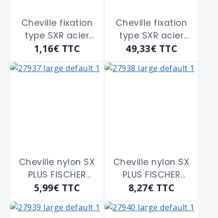
Cheville fixation
Cheville fixation
type SXR acier
type SXR acier
1,16€
TTC
49,33€
TTC
électrozingué
électrozingué
FISCHER "503000"
FISCHER "503000"
de 8 x 80 m/m
de 8 x 80 m/m
Cheville nylon SX
Cheville nylon SX
PLUS FISCHER
PLUS FISCHER
5,99€
TTC
8,27€
TTC
"568005" de 5 x
"568006" de 6 x
25 mm
30 mm