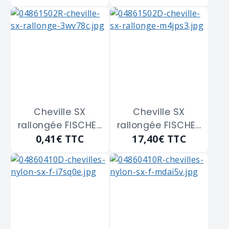
de 10 x 53 mm
de 8 x 34 mm
Cheville SX
Cheville SX
rallongée FISCHER
rallongée FISCHER
0,41€
TTC
17,40€
TTC
"024828" de 8 x
"024828" de 8 x
65 m/m
65 m/m