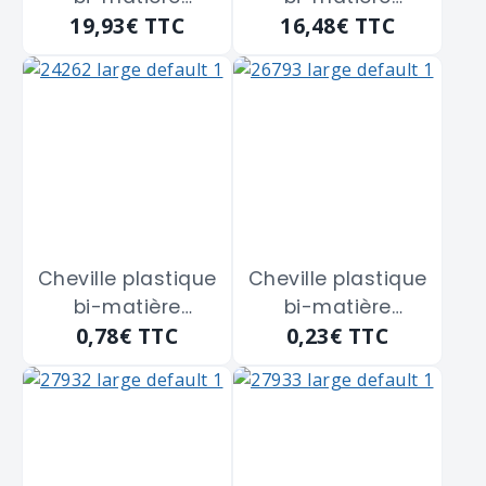
19,93€
TTC
16,48€
TTC
DuoPower FISCHER
duopower
"535456" de 10 x
FISCHER "538243"
50 m/m
de 12 x 60 m/m
Cheville plastique
Cheville plastique
bi-matière
bi-matière
0,78€
TTC
0,23€
TTC
duopower
DuoPower FISCHER
FISCHER "538243"
"555008" de 8 x
de 12 x 60 m/m
40 m/m