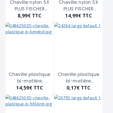
Cheville nylon SX
Cheville nylon SX
PLUS FISCHER
PLUS FISCHER
8,99€
TTC
14,99€
TTC
"568012" de 12 x
"568014" de 14 x
60 mm
70 mm
Cheville plastique
Cheville plastique
bi-matière
bi-matière
14,59€
TTC
0,17€
TTC
duopower
duopower
FISCHER "535453"
FISCHER "535453"
de 6 x 30 m/m
de 6 x 30 m/m