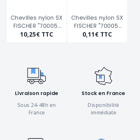
Chevilles nylon SX
Chevilles nylon SX
FISCHER "70005"
FISCHER "70005"
10,25€
TTC
0,11€
TTC
de 5 x 25 m/m
de 5 x 25 m/m
Livraison rapide
Stock en France
Sous 24-48h en
Disponibilité
France
immédiate