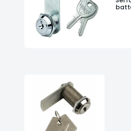
Serr
batt