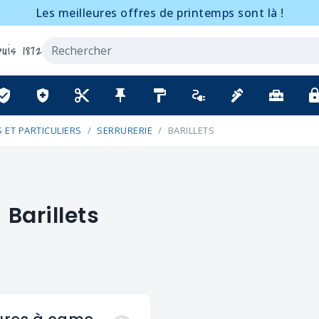
Les meilleures offres de printemps sont là !
uis 1872
ified_user
health_and_safety
content_cut
push_pin
format_paint
electrical_services
plumbing
home_repair_service
lo
 ET PARTICULIERS
SERRURERIE
BARILLETS
Barillets