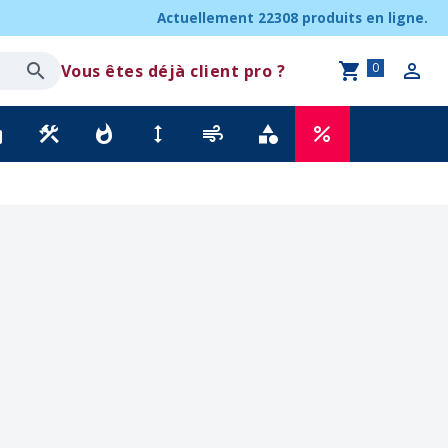
Actuellement
22308 produits
en ligne.
0
Vous êtes déjà client pro ?
ck
construction
whatshot
height
air
category
percent