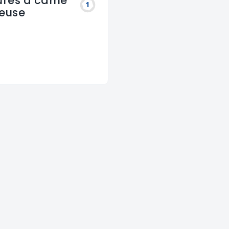
ures à came
1
euse