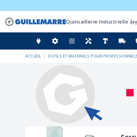
dep
Quincaillerie Industrielle
power
settings
texture
handyman
hardware
local_shipping
ver
ACCUEIL
OUTILS ET MATÉRIELS POUR PROFESSIONNELS