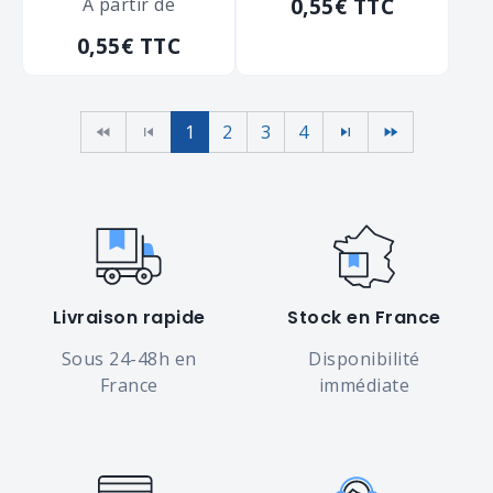
0,55€
TTC
zingué blanc
À partir de
zingué blanc
SCELL-IT "CS30"
SCELL-IT "CS30"
0,55€
TTC
de diamètre 30
de diamètre 30
m/m
m/m
1
2
3
4
Livraison rapide
Stock en France
Sous 24-48h en
Disponibilité
France
immédiate