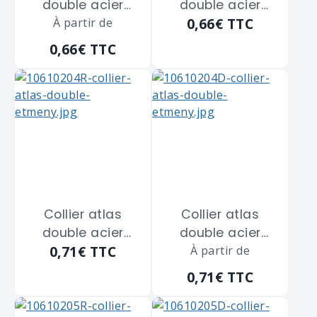
double acier
double acier
0,66€
TTC
zingué blanc
À partir de
zingué blanc
SCELL-IT "CD12" de
SCELL-IT "CD12" de
0,66€
TTC
diamètre 12 m/m
diamètre 12 m/m
Collier atlas
Collier atlas
double acier
double acier
0,71€
TTC
zingué blanc
zingué blanc
À partir de
SCELL-IT "CD14"
SCELL-IT "CD14"
0,71€
TTC
de diamètre 14
de diamètre 14
m/m
m/m