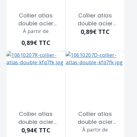
Collier atlas
Collier atlas
double acier
double acier
0,89€
TTC
zingué blanc
À partir de
zingué blanc
SCELL-IT "CD18" de
SCELL-IT "CD18" de
0,89€
TTC
diamètre 18 m/m
diamètre 18 m/m
Collier atlas
Collier atlas
double acier
double acier
0,94€
TTC
zingué blanc
zingué blanc
À partir de