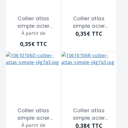
Collier atlas
Collier atlas
simple acier
simple acier
0,35€
TTC
zingué blanc
À partir de
zingué blanc
SCELL-IT "CS14" de
SCELL-IT "CS14" de
0,35€
TTC
diamètre 14 m/m
diamètre 14 m/m
Collier atlas
Collier atlas
simple acier
simple acier
0,38€
TTC
zingué blanc
À partir de
zingué blanc