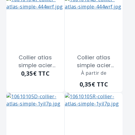
Collier atlas
Collier atlas
simple acier
simple acier
0,35€
TTC
zingué blanc
zingué blanc
À partir de
SCELL-IT "CS12" de
SCELL-IT "CS12" de
0,35€
TTC
diamètre 12 m/m
diamètre 12 m/m