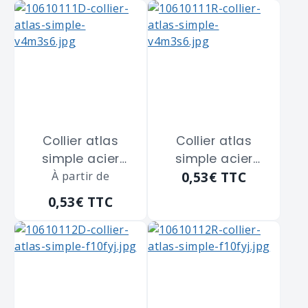
m/m
m/m
Collier atlas
Collier atlas
simple acier
simple acier
0,53€
TTC
zingué blanc
À partir de
zingué blanc
SCELL-IT "CS26"
SCELL-IT "CS26"
0,53€
TTC
de diamètre 26
de diamètre 26
m/m
m/m