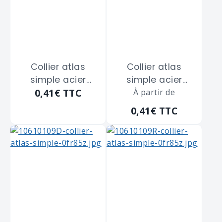
Collier atlas
Collier atlas
simple acier
simple acier
0,41€
TTC
zingué blanc
zingué blanc
À partir de
SCELL-IT "CS20"
SCELL-IT "CS20"
0,41€
TTC
de diamètre 20
de diamètre 20
m/m
m/m