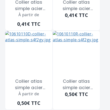
Collier atlas
Collier atlas
simple acier
simple acier
0,41€
TTC
zingué blanc
À partir de
zingué blanc
SCELL-IT "CS22"
SCELL-IT "CS22"
0,41€
TTC
de diamètre 22
de diamètre 22
m/m
m/m
Collier atlas
Collier atlas
simple acier
simple acier
0,50€
TTC
zingué blanc
À partir de
zingué blanc
SCELL-IT "CS24"
SCELL-IT "CS24"
0,50€
TTC
de diamètre 24
de diamètre 24