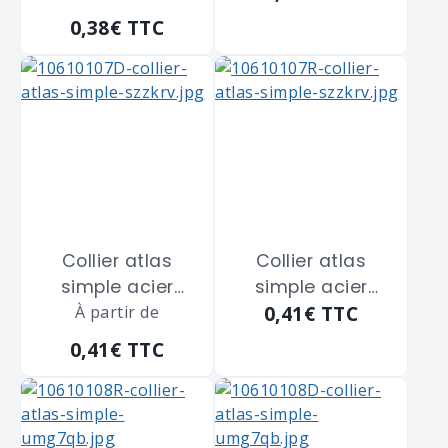
SCELL-IT "CS16" de
SCELL-IT "CS16" de
0,38€
TTC
diamètre 16 m/m
diamètre 16 m/m
Collier atlas
Collier atlas
simple acier
simple acier
0,41€
TTC
zingué blanc
À partir de
zingué blanc
SCELL-IT "CS18" de
SCELL-IT "CS18" de
0,41€
TTC
diamètre 18 m/m
diamètre 18 m/m