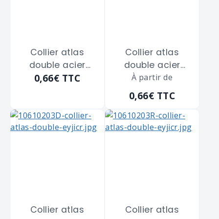
Collier atlas
Collier atlas
double acier
double acier
0,66€
TTC
zingué blanc
zingué blanc
À partir de
SCELL-IT "CD10" de
SCELL-IT "CD10" de
0,66€
TTC
diamètre 10 m/m
diamètre 10 m/m
Collier atlas
Collier atlas