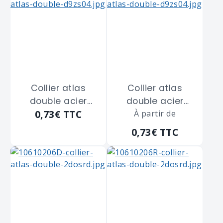
Collier atlas
Collier atlas
double acier
double acier
0,73€
TTC
zingué blanc
zingué blanc
À partir de
SCELL-IT "CD16" de
SCELL-IT "CD16" de
0,73€
TTC
diamètre 16 m/m
diamètre 16 m/m