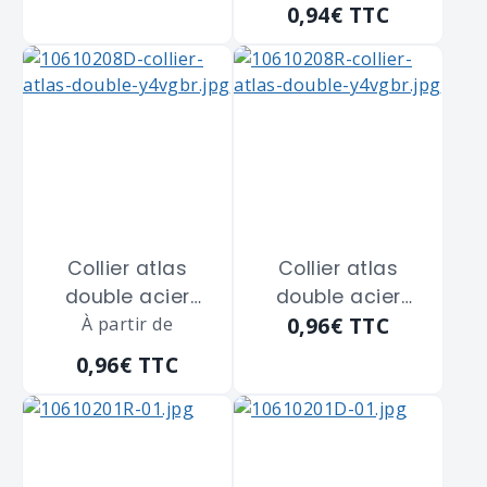
SCELL-IT "CD20"
SCELL-IT "CD20"
0,94€
TTC
de diamètre 20
de diamètre 20
m/m
m/m
Collier atlas
Collier atlas
double acier
double acier
0,96€
TTC
zingué blanc
À partir de
zingué blanc
SCELL-IT "CD22"
SCELL-IT "CD22"
0,96€
TTC
de diamètre 22
de diamètre 22
m/m
m/m