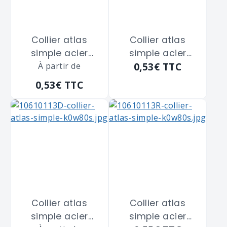
Collier atlas
Collier atlas
simple acier
simple acier
0,53€
TTC
zingué blanc
À partir de
zingué blanc
SCELL-IT "CS28"
SCELL-IT "CS28"
0,53€
TTC
de diamètre 28
de diamètre 28
m/m
m/m
Collier atlas
Collier atlas
simple acier
simple acier