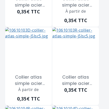
simple acier
simple acier
0,35€
TTC
zingué blanc
zingué blanc
À partir de
SCELL-IT "CS08"
SCELL-IT "CS08"
0,35€
TTC
de diamètre 8
de diamètre 8
m/m
m/m
Collier atlas
Collier atlas
simple acier
simple acier
0,35€
TTC
zingué blanc
À partir de
zingué blanc
SCELL-IT "CS10" de
SCELL-IT "CS10" de
0,35€
TTC
diamètre 10 m/m
diamètre 10 m/m