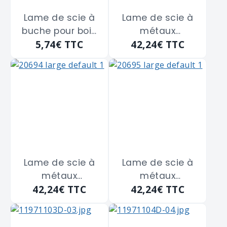
Lame de scie à
Lame de scie à
buche pour bois
métaux
5,74€
TTC
42,24€
TTC
sec BAHCO "51-12"
chromium 10
de 320 m/m
dents ERKO "11010"
de 300 m/m
Lame de scie à
Lame de scie à
métaux
métaux
42,24€
TTC
42,24€
TTC
chromium 12
chromium 8
dents ERKO "11012"
dents ERKO "11008"
de 300 m/m
de 300 m/m