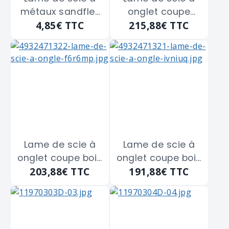
métaux sandflex
onglet coupe
4,85€
TTC
215,88€
TTC
bi-métal
aluminium
BAHCO"3906-
MILWAUKEE
300-18-100" de
"4932471323"
300 m/m
diam.305 m/m -
alésage 30 - 96
dents
Lame de scie à
Lame de scie à
onglet coupe bois
onglet coupe bois
203,88€
TTC
191,88€
TTC
propre MILWAUKEE
rapide MILWAUKEE
"4932471322"
"4932471321"
diam.305 m/m -
diam.305 m/m -
alésage 30 - 100
alésage 30 - 60
dents
dents