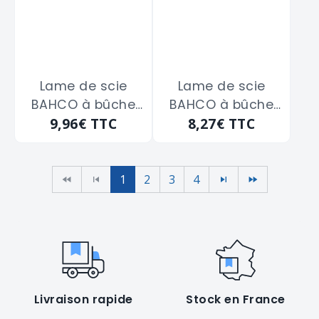
Lame de scie
Lame de scie
BAHCO à bûche
BAHCO à bûche
9,96€
TTC
8,27€
TTC
américaine 910
américaine de
m/m
610 m/m
1
2
3
4
Livraison rapide
Stock en France