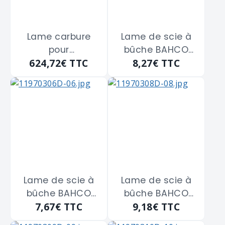
Lame carbure
Lame de scie à
pour
bûche BAHCO
624,72€
TTC
8,27€
TTC
tronçonneuse
isocèle 610 m/m
PROMAC "10031"
de 355 x 2,4 x
25,40 m/m - 90
dents
Lame de scie à
Lame de scie à
bûche BAHCO
bûche BAHCO
7,67€
TTC
9,18€
TTC
isocèle de 530
isocèle de 760
m/m
m/m