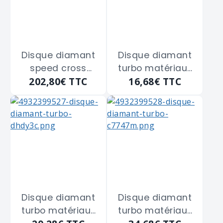
Disque diamant
Disque diamant
speed cross
turbo matériaux
202,80€
TTC
16,68€
TTC
AUDD350
de construction
MILWAUKEE
DUT115 MILWAUKEE
"4932471987" de
"4932399526" de
350 m/m
115 m/m
Disque diamant
Disque diamant
turbo matériaux
turbo matériaux