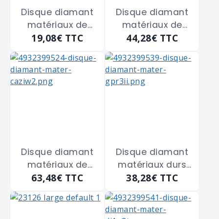
Disque diamant
Disque diamant
matériaux de
matériaux de
19,08€
TTC
44,28€
TTC
construction
construction
DU125 MILWAUKEE
DU180 MILWAUKEE
"4932399522" de
"4932399523" de
125 m/m
180 m/m
Disque diamant
Disque diamant
matériaux de
matériaux durs
63,48€
TTC
38,28€
TTC
construction
DUH115 MILWAUKEE
DU230 MILWAUKEE
"4932399539" de
"4932399524" de
115 m/m
230 m/m