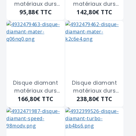
matériaux durs
matériaux durs
95,88€
TTC
142,80€
TTC
DUH230
DUH350
MILWAUKEE
MILWAUKEE
"4932399542" de
"4932471986" de
230 m/m
350 m/m
Disque diamant
Disque diamant
matériaux durs
matériaux durs
166,80€
TTC
238,80€
TTC
SUDD230
SUDD350
MILWAUKEE
MILWAUKEE
"4932479463" de
"4932479462" de
230 m/m
350 m/m